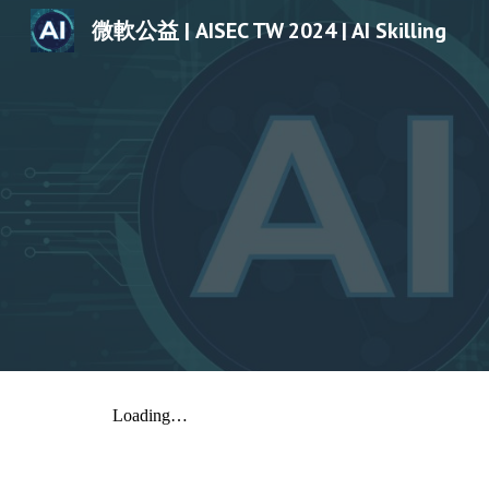
微軟公益 | AISEC TW 2024 | AI Skilling
Sk