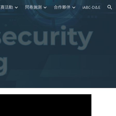
競賽活動
問卷施測
合作夥伴
iABC-D&E
ion